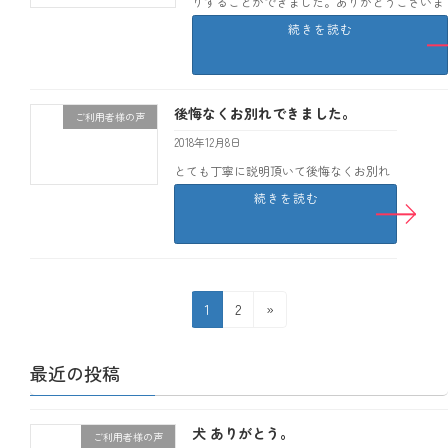
りすることができました。ありがとうございま
した。 大垣市 H
続きを読む
後悔なくお別れできました。
ご利用者様の声
2018年12月8日
とても丁寧に説明頂いて後悔なくお別れ
できました。 大垣市 N
続きを読む
投
固
固
1
2
»
定
定
稿
ペ
ペ
最近の投稿
ナ
ー
ー
ジ
ジ
ビ
犬 ありがとう。
ご利用者様の声