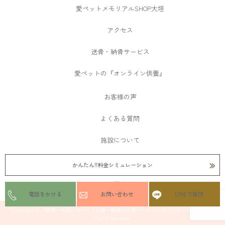
愛ペットメモリアルSHOP大垣
アクセス
送骨・納骨サービス
愛ペットの『オンライン供養』
お客様の声
よくある質問
施設について
館内ビュー
かんたん!!料金シミュレーション
お問合せ
電話をかける
お問い合わせ
LINEで質問
Copyright © 『岐阜・大垣』のペット火葬・葬儀は≪愛ペットセレモニーホール大垣≫ All
Rights Reserved.