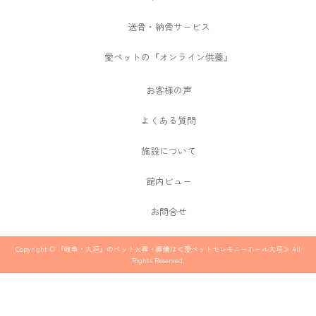
送骨・納骨サービス
愛ペットの『オンライン供養』
お客様の声
よくある質問
施設について
館内ビュー
お問合せ
Copyright © 『岐阜・大垣』のペット火葬・葬儀は≪愛ペットセレモニーホール大垣≫ All
Rights Reserved.