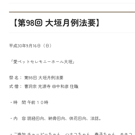
【第98回 大垣月例法要】
平成30年9月16日（日）
「愛ペットセレモニーホール大垣」
祭 名： 第98回 大垣月例法要
式 僧： 曹洞宗 光源寺 田中和彦 住職
・時 間 午前１０時
・内 容 読経回向、納骨回向、供花回向、法話。
・ご参加 チャッピーちゃん、ハナコちゃん、春子ちゃん、モモコ