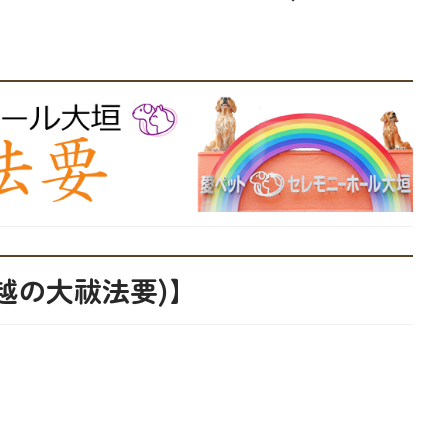
夏越の大祓法要)】