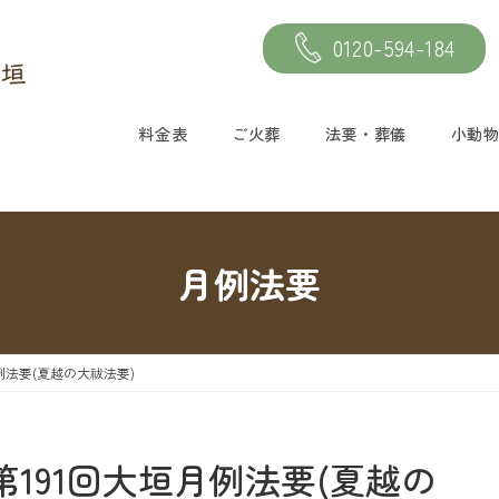
0120-594-184
料金表
ご火葬
法要・葬儀
小動
月例法要
月例法要(夏越の大祓法要)
≫第191回大垣月例法要(夏越の