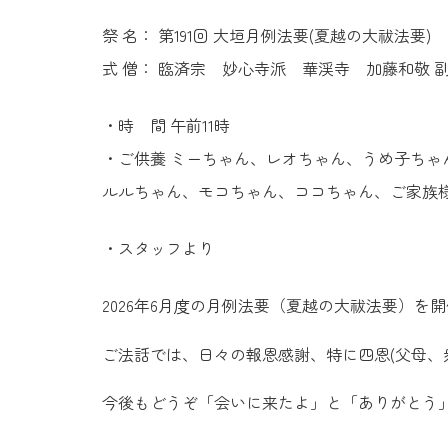
祭 名： 第191回 大垣月例法要(夏越の大祓法要)
式 僧： 臨済宗 妙心寺派 華渓寺 加藤和敬 
・時 間 午前11時
・ご供養 ミーちゃん、レオちゃん、うめ子ち
ルルちゃん、モコちゃん、ココちゃん、ご家族
・スタッフより
2026年6月度の月例法要（夏越の大祓法要）を
ご法話では、日々の報恩感謝、特に四恩(父母、
今後もどうぞ「会いに来たよ」と「ありがとう