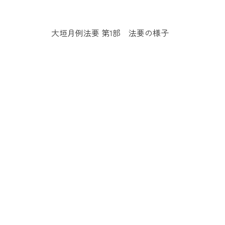
大垣月例法要 第1部 法要の様子