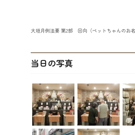
大垣月例法要 第2部 回向（ペットちゃんのお
当日の写真