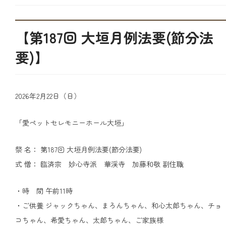
【第187回 大垣月例法要(節分法
要)】
2026年2月22日（日）
「愛ペットセレモニーホール大垣」
祭 名： 第187回 大垣月例法要(節分法要)
式 僧： 臨済宗 妙心寺派 華渓寺 加藤和敬 副住職
・時 間 午前11時
・ご供養 ジャックちゃん、まろんちゃん、和心太郎ちゃん、チョ
コちゃん、希愛ちゃん、太郎ちゃん、ご家族様