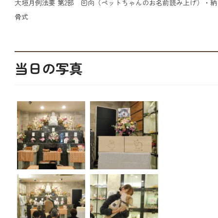
大垣月例法要 第2部 回向（ペットちゃんのお名前読み上げ）・納
骨式
当日の写真