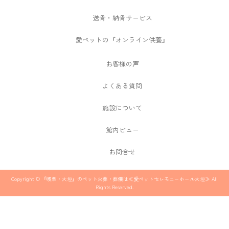
送骨・納骨サービス
愛ペットの『オンライン供養』
お客様の声
よくある質問
施設について
館内ビュー
お問合せ
Copyright © 『岐阜・大垣』のペット火葬・葬儀は≪愛ペットセレモニーホール大垣≫ All
Rights Reserved.