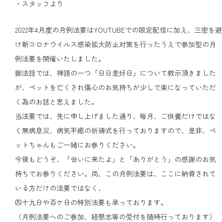
・スタッフより
2022年4月度の月例法要はYOUTUBEでの限定配信に加え、三密を避
け新コロナウイルス感染拡大防止対策を行ったうえで参加型の月
例法要を開催いたしました。
御法話では、禅語の一つ「日日是好日」について教示頂きました
が、ペットを亡くされ傷心のお気持ちが少しで楽になっていただ
く為のお話と思えました。
当法要では、先に申し上げました通り、毎月、ご供養だけではな
く無病息災、病気平癒の祈祷式を行っておりますので、是非、ペ
ットちゃんもご一緒にお参りください。
今後もどうぞ、「会いに来たよ」と「ありがとう」の感謝のお気
持ちでお参りください。尚、この月例法要は、ここに納骨されて
いる方だけの法要ではなく、
四十九日や百ケ日の特別法要も承っております。
（月例法要へのご参加、経懇志等の受付を随時行っております）