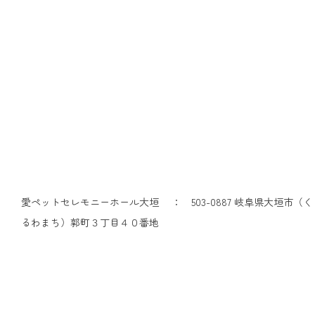
愛ペットセレモニーホール大垣 ： 503-0887 岐阜県大垣市（く
るわまち）郭町３丁目４０番地