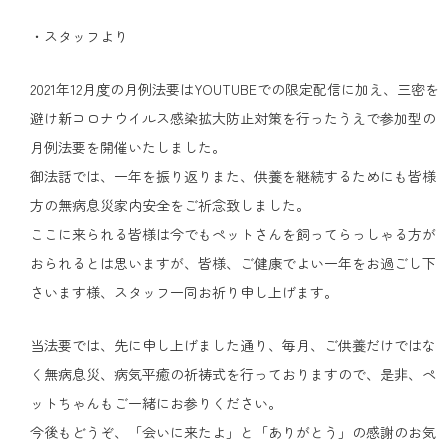
・スタッフより
2021年12月度の月例法要はYOUTUBEでの限定配信に加え、三密を
避け新コロナウイルス感染拡大防止対策を行ったうえで参加型の
月例法要を開催いたしました。
御法話では、一年を振り返りまた、供養を継続するためにも皆様
方の無病息災家内安全をご祈念致しました。
ここに来られる皆様は今でもペットさんを飼ってらっしゃる方が
おられるとは思いますが、皆様、ご健康でよい一年をお過ごし下
さいます様、スタッフ一同お祈り申し上げます。
当法要では、先に申し上げました通り、毎月、ご供養だけではな
く無病息災、病気平癒の祈祷式を行っておりますので、是非、ペ
ットちゃんもご一緒にお参りください。
今後もどうぞ、「会いに来たよ」と「ありがとう」の感謝のお気