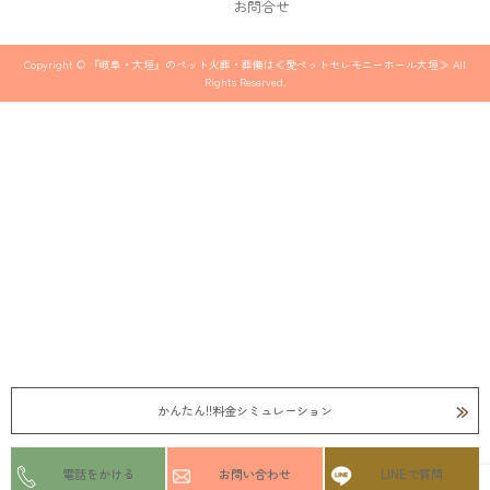
お問合せ
Copyright © 『岐阜・大垣』のペット火葬・葬儀は≪愛ペットセレモニーホール大垣≫ All
Rights Reserved.
かんたん!!料金シミュレーション
電話をかける
お問い合わせ
LINEで質問