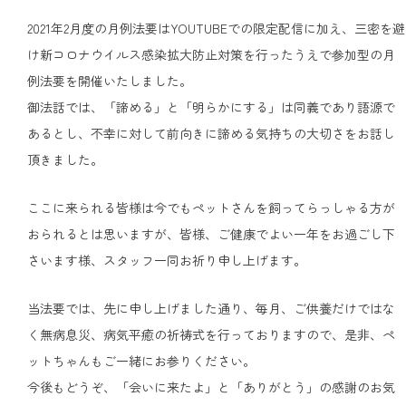
2021年2月度の月例法要はYOUTUBEでの限定配信に加え、三密を避
け新コロナウイルス感染拡大防止対策を行ったうえで参加型の月
例法要を開催いたしました。
御法話では、「諦める」と「明らかにする」は同義であり語源で
あるとし、不幸に対して前向きに諦める気持ちの大切さをお話し
頂きました。
ここに来られる皆様は今でもペットさんを飼ってらっしゃる方が
おられるとは思いますが、皆様、ご健康でよい一年をお過ごし下
さいます様、スタッフ一同お祈り申し上げます。
当法要では、先に申し上げました通り、毎月、ご供養だけではな
く無病息災、病気平癒の祈祷式を行っておりますので、是非、ペ
ットちゃんもご一緒にお参りください。
今後もどうぞ、「会いに来たよ」と「ありがとう」の感謝のお気