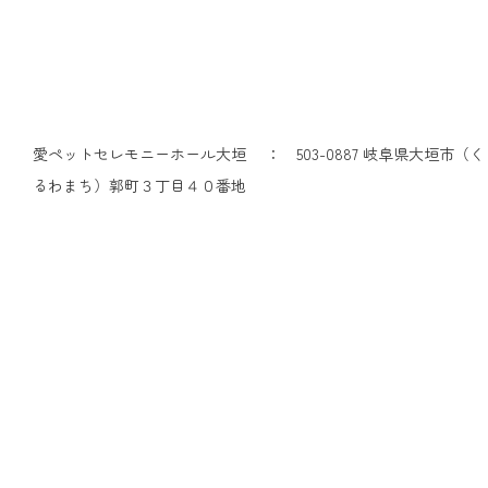
愛ペットセレモニーホール大垣 ： 503-0887 岐阜県大垣市（く
るわまち）郭町３丁目４０番地