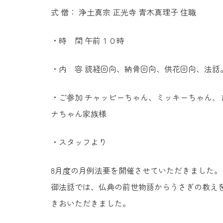
式 僧： 浄土真宗 正光寺 青木真理子 住職
・時 間 午前１０時
・内 容 読経回向、納骨回向、供花回向、法話
・ご参加 チャッピーちゃん、ミッキーちゃん
ナちゃん家族様
・スタッフより
8月度の月例法要を開催させていただきました。
御法話では、仏典の前世物語からうさぎの教え
きおいただきました。