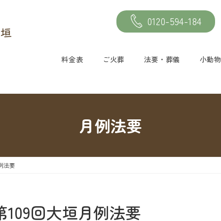
0120-594-184
料金表
ご火葬
法要・葬儀
小動
月例法要
月例法要
≫第109回大垣月例法要