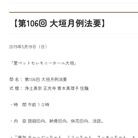
【第106回 大垣月例法要】
2019年5月19日（日）
「愛ペットセレモニーホール大垣」
祭 名： 第106回 大垣月例法要
式 僧： 浄土真宗 正光寺 青木真理子 住職
・時 間 午前１０時
・内 容 読経回向、納骨回向、供花回向、法話。
・ご参加 チャッピーちゃん、ミリーちゃん、ラッキーちゃん、メ