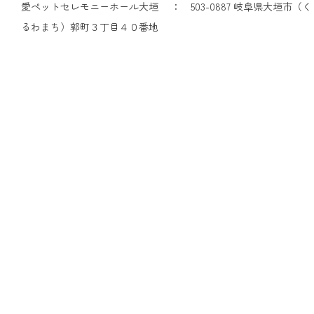
愛ペットセレモニーホール大垣 ： 503-0887 岐阜県大垣市（く
るわまち）郭町３丁目４０番地