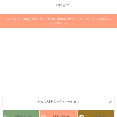
お問合せ
Copyright © 『岐阜・大垣』のペット火葬・葬儀は≪愛ペットセレモニーホール大垣≫ All
Rights Reserved.
かんたん!!料金シミュレーション
電話をかける
お問い合わせ
LINEで質問